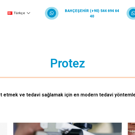
BAHÇEŞEHİR (+90) 544 694 64
Türkçe
40
Protez
it etmek ve tedavi sağlamak için en modern tedavi yöntemleri