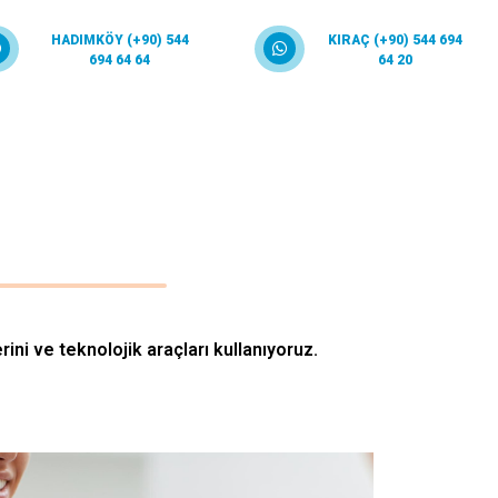
HADIMKÖY (+90) 544
KIRAÇ (+90) 544 694
694 64 64
64 20
ni ve teknolojik araçları kullanıyoruz.